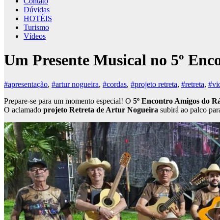
Contato
Dúvidas
HOTÉIS
Turismo
Vídeos
Um Presente Musical no 5º Enc
#apresentação
,
#artur nogueira
,
#cordas
,
#projeto retreta
,
#retreta
,
#vi
Prepare-se para um momento especial! O
5º Encontro Amigos do R
O aclamado
projeto Retreta de Artur Nogueira
subirá ao palco pa