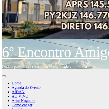
6º Encontro Amig
Onde a paixão vira comunicação e amizade vira família
Home
Agenda do Evento
AIDAN
AO VIVO
Artur Nogueria
Como chegar