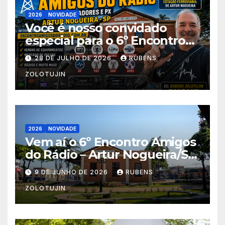
2026
NOVIDADE
Você é nosso convidado
especial para o 6º Encontro
Amigos do Rádio! Estação
28 DE JULHO DE 2026
RUBENS
Ferroviária Centro
ZOLOTUJIN
2026
NOVIDADE
Vem aí o 6º Encontro Amigos
do Rádio – Artur Nogueira/SP
10-11/10/2026
9 DE JUNHO DE 2026
RUBENS
ZOLOTUJIN