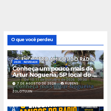
O que você perdeu
2026
NOVIDADE
Conheça um pouco mais de
Artur Nogueria, SP local do 6º
Encontro Amigos do Rádio
7 DE AGOSTO DE 2026
RUBENS
ZOLOTUJIN