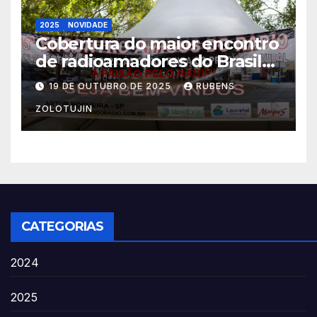
2025
NOVIDADE
Cobertura do maior encontro
de radioamadores do Brasil
Artur Nogueira 2025 por
19 DE OUTUBRO DE 2025
RUBENS
pu2pyc
ZOLOTUJIN
CATEGORIAS
2024
2025