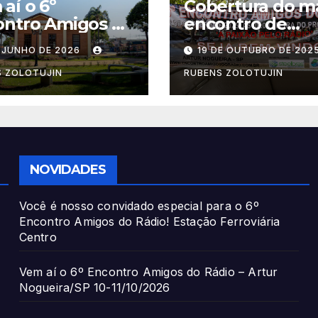
aí o 6º
Cobertura do m
ontro Amigos do
encontro de
o – Artur
radioamadores 
E JUNHO DE 2026
19 DE OUTUBRO DE 202
eira/SP 10-
Brasil Artur
0/2026
Nogueira 2025 
S ZOLOTUJIN
RUBENS ZOLOTUJIN
pu2pyc
NOVIDADES
Você é nosso convidado especial para o 6º
Encontro Amigos do Rádio! Estação Ferroviária
Centro
Vem aí o 6º Encontro Amigos do Rádio – Artur
Nogueira/SP 10-11/10/2026