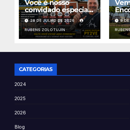
Você é nosso
Vem 
convidado especial
Enc
para o 6º Encontro
Rádi
28 DE JULHO DE 2026
9 D
Amigos do Rádio!
Nogu
Estação Ferroviária
11/1
RUBENS ZOLOTUJIN
RUBEN
Centro
CATEGORIAS
2024
2025
2026
Blog