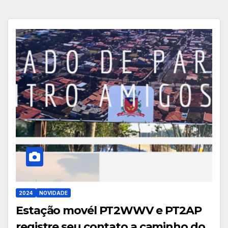
2024
NOVIDADE
Estação movél PT2WWV e PT2AP
registre seu contato a caminho do