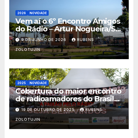
2026
NOVIDADE
Vem aí o 6º Encontro Amigos
do Rádio – Artur Nogueira/SP
10-11/10/2026
9 DE JUNHO DE 2026
RUBENS
ZOLOTUJIN
2025
NOVIDADE
Cobertura do maior encontro
de radioamadores do Brasil
Artur Nogueira 2025 por
19 DE OUTUBRO DE 2025
RUBENS
pu2pyc
ZOLOTUJIN