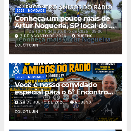
2026
NOVIDADE
Conheça um pouco mais de
Artur Nogueria, SP local do 6º
Encontro Amigos do Rádio
7 DE AGOSTO DE 2026
RUBENS
ZOLOTUJIN
2026
NOVIDADE
Você é nosso convidado
especial para o 6º Encontro
Amigos do Rádio! Estação
28 DE JULHO DE 2026
RUBENS
Ferroviária Centro
ZOLOTUJIN