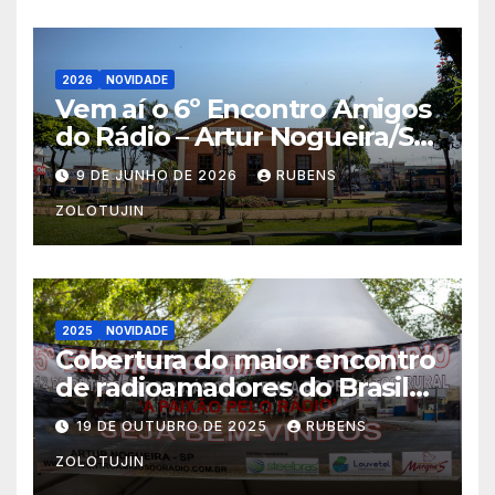
2026
NOVIDADE
Vem aí o 6º Encontro Amigos
do Rádio – Artur Nogueira/SP
10-11/10/2026
9 DE JUNHO DE 2026
RUBENS
ZOLOTUJIN
2025
NOVIDADE
Cobertura do maior encontro
de radioamadores do Brasil
Artur Nogueira 2025 por
19 DE OUTUBRO DE 2025
RUBENS
pu2pyc
ZOLOTUJIN