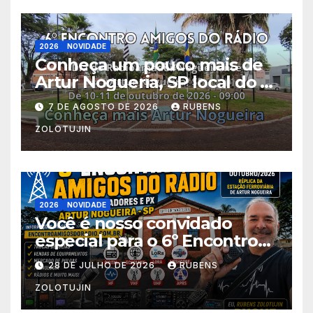
2026
NOVIDADE
Conheça um pouco mais de
Artur Nogueria, SP local do 6º
Encontro Amigos do Rádio
7 DE AGOSTO DE 2026
RUBENS
ZOLOTUJIN
2026
NOVIDADE
Você é nosso convidado
especial para o 6º Encontro
Amigos do Rádio! Estação
28 DE JULHO DE 2026
RUBENS
Ferroviária Centro
ZOLOTUJIN