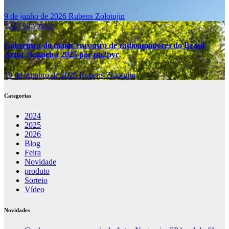
9 de junho de 2026
Rubens Zolotujin
2025
Novidade
Cobertura do maior encontro de radioamadores do Brasil
Artur Nogueira 2025 por pu2pyc
19 de outubro de 2025
Rubens Zolotujin
Categorias
2024
2025
2026
Blog
Feira
Novidade
produto
Sorteio
Vídeo
Novidades