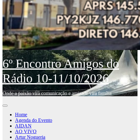
6º Encontro Amigos do
Rádio 10-11/10/2026
Onde a paixão vira comunicação e amizade vira família
Home
Agenda do Evento
AIDAN
AO VIVO
Artur Nogueria