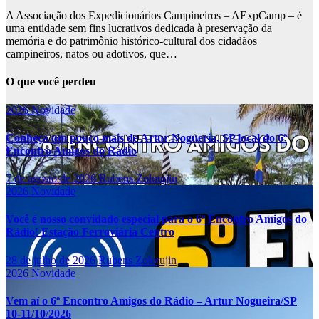
A Associação dos Expedicionários Campineiros – AExpCamp – é
uma entidade sem fins lucrativos dedicada à preservação da
memória e do patrimônio histórico-cultural dos cidadãos
campineiros, natos ou adotivos, que…
O que você perdeu
2026
Novidade
Conheça um pouco mais de Artur Nogueria, SP local do 6º
Encontro Amigos do Rádio
7 de agosto de 2026
Rubens Zolotujin
2026
Novidade
Você é nosso convidado especial para o 6º Encontro Amigos do
Rádio! Estação Ferroviária Centro
28 de julho de 2026
Rubens Zolotujin
2026
Novidade
Vem aí o 6º Encontro Amigos do Rádio – Artur Nogueira/SP
10-11/10/2026