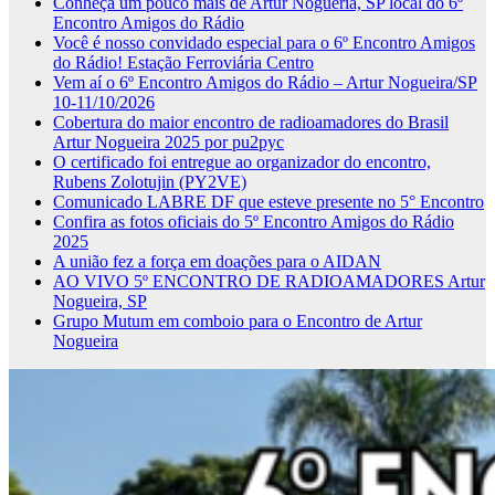
Conheça um pouco mais de Artur Nogueria, SP local do 6º
Encontro Amigos do Rádio
Você é nosso convidado especial para o 6º Encontro Amigos
do Rádio! Estação Ferroviária Centro
Vem aí o 6º Encontro Amigos do Rádio – Artur Nogueira/SP
10-11/10/2026
Cobertura do maior encontro de radioamadores do Brasil
Artur Nogueira 2025 por pu2pyc
O certificado foi entregue ao organizador do encontro,
Rubens Zolotujin (PY2VE)
Comunicado LABRE DF que esteve presente no 5° Encontro
Confira as fotos oficiais do 5º Encontro Amigos do Rádio
2025
A união fez a força em doações para o AIDAN
AO VIVO 5º ENCONTRO DE RADIOAMADORES Artur
Nogueira, SP
Grupo Mutum em comboio para o Encontro de Artur
Nogueira