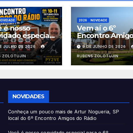
NOVIDADE
2026
NOVIDADE
 é nosso
Vem aí o 6º
idado especial
Encontro Amigo
 o 6º Encontro
Rádio – Artur
DE JULHO DE 2026
9 DE JUNHO DE 2026
os do Rádio!
Nogueira/SP 10-
ção Ferroviária
11/10/2026
S ZOLOTUJIN
RUBENS ZOLOTUJIN
tro
NOVIDADES
Conheça um pouco mais de Artur Nogueria, SP
local do 6º Encontro Amigos do Rádio
Você é nosso convidado especial para o 6º