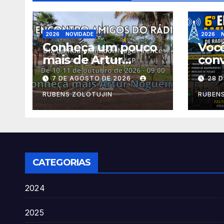
2026
NOVIDADE
2026
Conheça um pouco
Você
mais de Artur
conv
Nogueria, SP local
para
7 DE AGOSTO DE 2026
28 
do 6º Encontro
Amig
Amigos do Rádio
Esta
RUBENS ZOLOTUJIN
RUBEN
Cen
CATEGORIAS
2024
2025