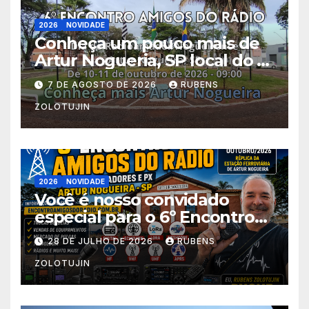
2026
NOVIDADE
Conheça um pouco mais de
Artur Nogueria, SP local do 6º
Encontro Amigos do Rádio
7 DE AGOSTO DE 2026
RUBENS
ZOLOTUJIN
2026
NOVIDADE
Você é nosso convidado
especial para o 6º Encontro
Amigos do Rádio! Estação
28 DE JULHO DE 2026
RUBENS
Ferroviária Centro
ZOLOTUJIN