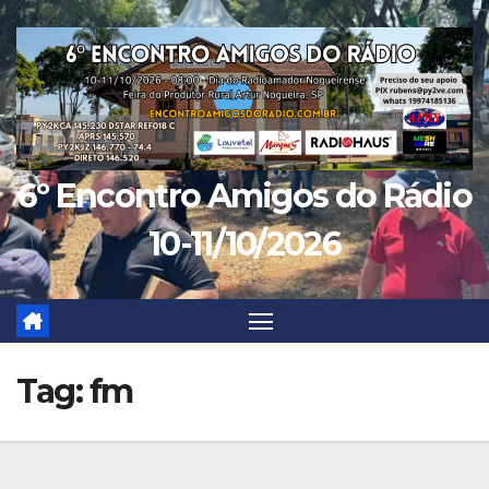
Skip
to
content
6º Encontro Amigos do Rádio
10-11/10/2026
Tag:
fm