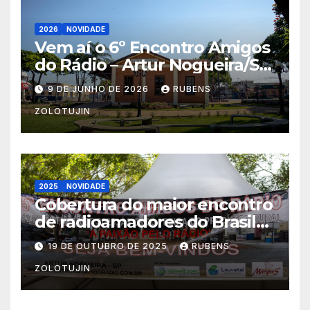
2026
NOVIDADE
Vem aí o 6º Encontro Amigos
do Rádio – Artur Nogueira/SP
10-11/10/2026
9 DE JUNHO DE 2026
RUBENS
ZOLOTUJIN
2025
NOVIDADE
Cobertura do maior encontro
de radioamadores do Brasil
Artur Nogueira 2025 por
19 DE OUTUBRO DE 2025
RUBENS
pu2pyc
ZOLOTUJIN