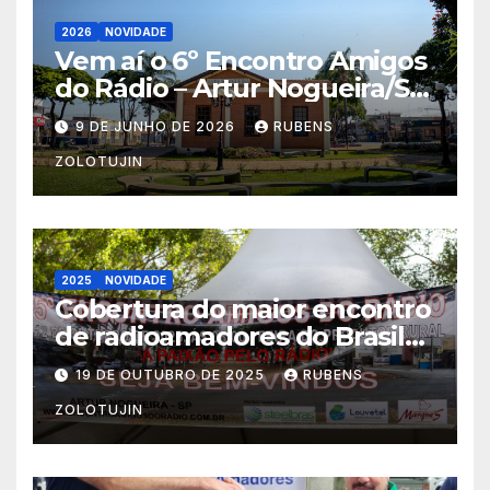
2026
NOVIDADE
Vem aí o 6º Encontro Amigos
do Rádio – Artur Nogueira/SP
10-11/10/2026
9 DE JUNHO DE 2026
RUBENS
ZOLOTUJIN
2025
NOVIDADE
Cobertura do maior encontro
de radioamadores do Brasil
Artur Nogueira 2025 por
19 DE OUTUBRO DE 2025
RUBENS
pu2pyc
ZOLOTUJIN