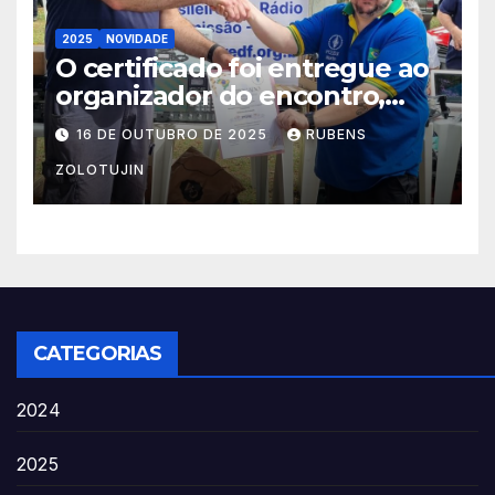
2025
NOVIDADE
O certificado foi entregue ao
organizador do encontro,
Rubens Zolotujin (PY2VE)
16 DE OUTUBRO DE 2025
RUBENS
ZOLOTUJIN
CATEGORIAS
2024
2025